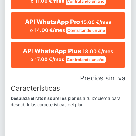
o
11.00 €/mes
Contratando un año
API WhatsApp Pro
15.00 €/mes
o
14.00 €/mes
Contratando un año
API WhatsApp Plus
18.00 €/mes
o
17.00 €/mes
Contratando un año
Precios sin Iva
Características
Desplaza el ratón sobre los planes
a tu izquierda para
descubrir las características del plan.