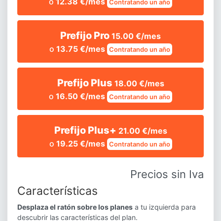
o
12.38 €/mes
Contratando un año
Prefijo Pro
15.00 €/mes
o
13.75 €/mes
Contratando un año
Prefijo Plus
18.00 €/mes
o
16.50 €/mes
Contratando un año
Prefijo Plus+
21.00 €/mes
o
19.25 €/mes
Contratando un año
Precios sin Iva
Características
Desplaza el ratón sobre los planes
a tu izquierda para
descubrir las características del plan.