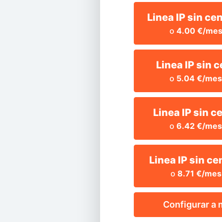
Linea IP sin ce
o
4.00 €/me
Linea IP sin c
o
5.04 €/me
Linea IP sin c
o
6.42 €/me
Linea IP sin ce
o
8.71 €/mes
Configurar a